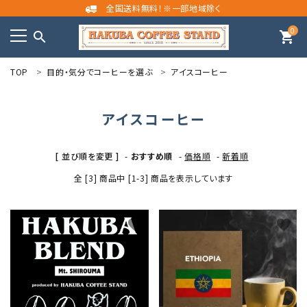
全国送料無料！※一部地域除く
0
search
shopping_cart
TOP
目的・気分でコーヒーを選ぶ
アイスコーヒー
meeting_room
person
ログイン
新規会員登録
アイスコーヒー
search
[ 並び順を変更 ]
-
おすすめ順
-
価格順
-
新着順
カテゴリーから探す
全 [3] 商品中 [1-3] 商品を表示しています
目的・気分でコーヒーを選ぶ
favorite
favorite
コンテンツ
INFORMATION