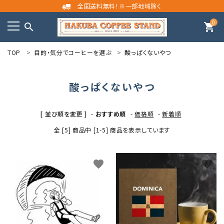
全国送料無料！※一部地域除く
0
search
shopping_cart
TOP
目的・気分でコーヒーを選ぶ
酸っぱくないやつ
meeting_room
person
ログイン
新規会員登録
酸っぱくないやつ
search
[ 並び順を変更 ]
-
おすすめ順
-
価格順
-
新着順
カテゴリーから探す
全 [5] 商品中 [1-5] 商品を表示しています
目的・気分でコーヒーを選ぶ
favorite
favorite
コンテンツ
INFORMATION