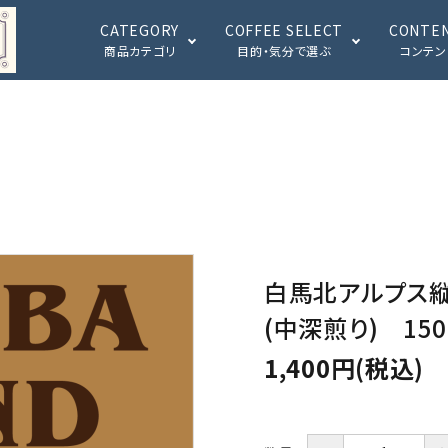
CATEGORY
COFFEE SELECT
CONTE
商品カテゴリ
目的・気分で選ぶ
コンテン
朝起きた時に飲み
けだ
たい
みた
酸っぱくないやつ
いい
ティ
白馬北アルプス縦
季節限定
ミル
ほっ
(中深煎り) 150g
1,400円(税込)