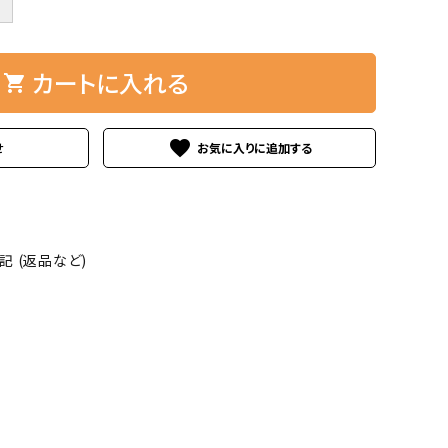
＋
カートに入れる
shopping_cart
favorite
せ
 (返品など)