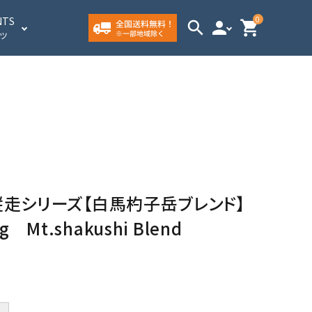
0
NTS
search
person
shopping_cart
ツ
るい午後に飲
寝る前に飲みたい
白馬っぽい
い
感じにフルー
バランスが良い
ガツンと苦め
ー
走シリーズ【白馬杓子岳ブレンド】
クと合わせて
アイスコーヒー
焙煎士おすすめ
こり
 Mt.shakushi Blend