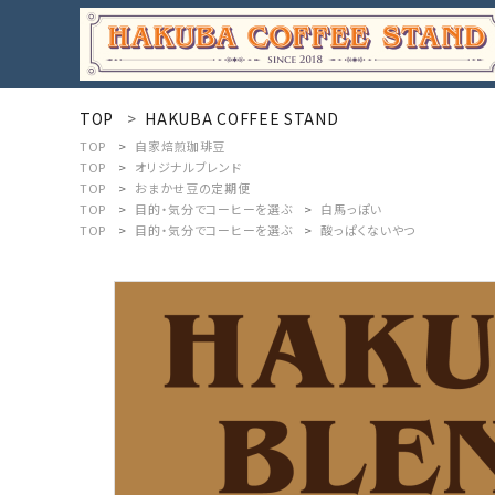
meeting_room
person
ログイン
新規会員登録
TOP
HAKUBA COFFEE STAND
TOP
自家焙煎珈琲豆
TOP
オリジナルブレンド
search
TOP
おまかせ豆の定期便
TOP
目的・気分でコーヒーを選ぶ
白馬っぽい
TOP
目的・気分でコーヒーを選ぶ
酸っぱくないやつ
カテゴリーから探す
目的・気分でコーヒーを選ぶ
コンテンツ
INFORMATION