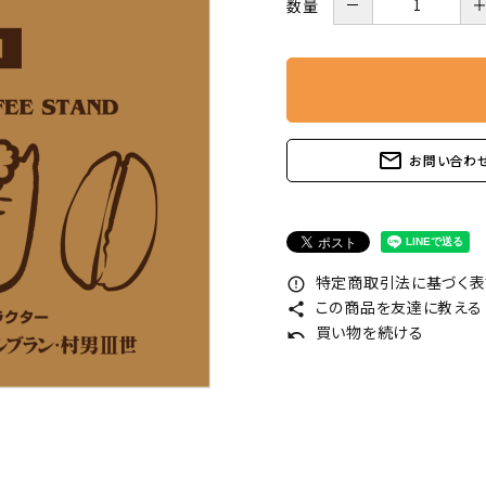
－
数量
mail_outline
お問い合わ
特定商取引法に基づく表記
error_outline
この商品を友達に教える
share
買い物を続ける
undo