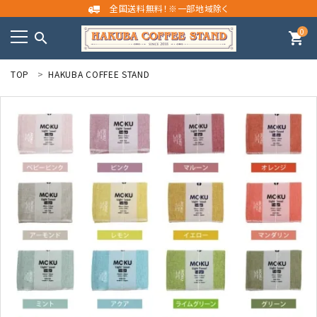
全国送料無料！※一部地域除く
0
search
shopping_cart
TOP
HAKUBA COFFEE STAND
meeting_room
person
ログイン
新規会員登録
search
カテゴリーから探す
目的・気分でコーヒーを選ぶ
コンテンツ
INFORMATION