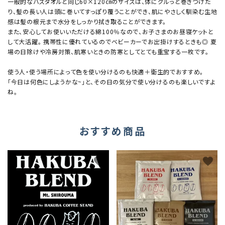
一般的なバスタオルと同じ60×120㎝のサイズは、体にグルっと巻きつけた
り、髪の長い人は頭に巻いてすっぽり覆うことができ、肌にやさしく馴染む生地
感は髪の根元まで水分をしっかり拭き取ることができます。
また、安心してお使いいただける綿100％なので、お子さまのお昼寝ケットと
して大活躍。 携帯性に優れているのでベビーカーでお出掛けするときも◎ 夏
場の日除けや冷房対策、肌寒いときの防寒としてとても重宝する一枚です。
使う人・使う場所によって色を使い分けるのも快適＋衛生的でおすすめ。
「今日は何色にしようかな~」と、その日の気分で使い分けるのも楽しいですよ
ね。
おすすめ商品
favorite
favorite