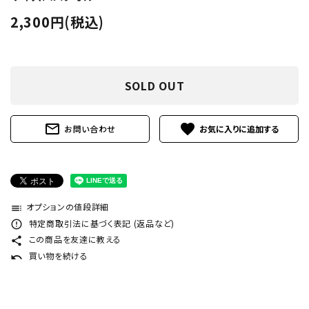
2,300円(税込)
SOLD OUT
mail_outline
favorite
お問い合わせ
オプションの値段詳細
toc
特定商取引法に基づく表記 (返品など)
error_outline
この商品を友達に教える
share
買い物を続ける
undo