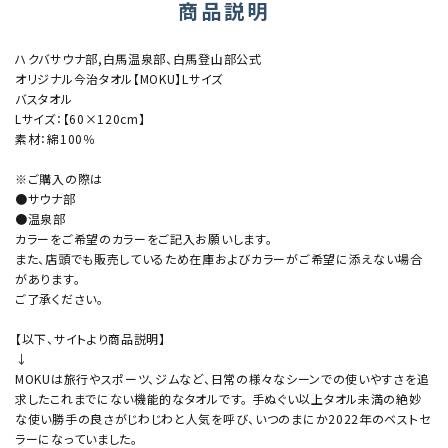
商品説明
ハクバサウナ部,白馬温泉部、白馬登山部公式
オリジナル今治タオル【MOKU】Lサイズ
バスタオル
Lサイズ：【60×120cm】
素材：綿100％
※ご購入の際は
●サウナ部
●温泉部
カラーをご希望のカラーをご記入お願いします。
また、店頭でも販売しているため在庫およびカラーがご希望に添えない場合
があります。
ご了承ください。
【以下、サイトより商品説明】
↓
MOKUは旅行やスポーツ、ジムなど、日常の様々なシーンでの使いやすさを追
求したこれまでにない機能的なタオルです。 手ぬぐい以上タオル未満の絶妙
な使い勝手の良さがじわじわと人気を呼び、いつのまにか2022年のベストセ
ラーになっていました。