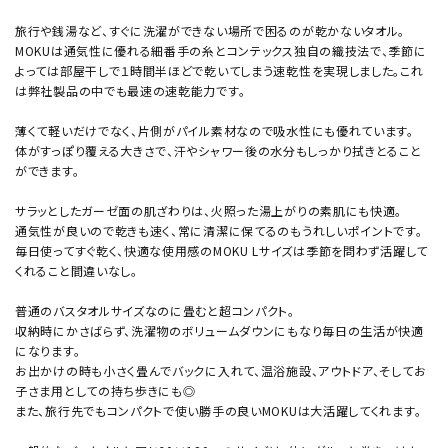
旅行や銭湯など、すぐに洗濯ができない場所で困るのが乾かないタオル。
MOKUは通気性に優れる細番手の糸とコンテックス独自の織技法で、季節に
よっては部屋干しで１時間半ほどで乾いてしまう速乾性を実現しました。これ
は弊社製品の中でも最速の速乾能力です。
薄くて軽いだけでなく、片側がパイル素材なので吸水性にも優れています。
体がすっぽり覆える大きさで、汗やシャワー後の水分もしっかり拭きとること
ができます。
サラッとしたガーゼ面の肌ざわりは、火照った湯上がりの素肌にも快適。
通気性が良いので乾きも速く、常に清潔に保てるのもうれしいポイントです。
毎日使ってすぐ乾く、快適な使用感のMOKU Lサイズは季節を問わず活躍して
くれること間違いなし。
普通のバスタオルサイズなのに畳むと超コンパクト。
収納時にかさばらず、洗濯物のボリュームダウンにもなり毎日の生活が快適
になります。
お出かけの時も小さく畳んでバックに入れて、温浴施設、アウトドア、そしてお
子さま用としての持ち歩きにも◎
また、旅行先でもコンパクトで使い勝手の良いMOKUは大活躍してくれます。