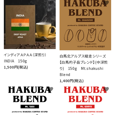
favorite
favorite
インディアＡＰＡＡ（深煎り）
白馬北アルプス縦走シリーズ
INDIA 150g
【白馬杓子岳ブレンド】(中深煎
1,500円(税込)
り) 150g Mt.shakushi
Blend
1,400円(税込)
favorite
favorite