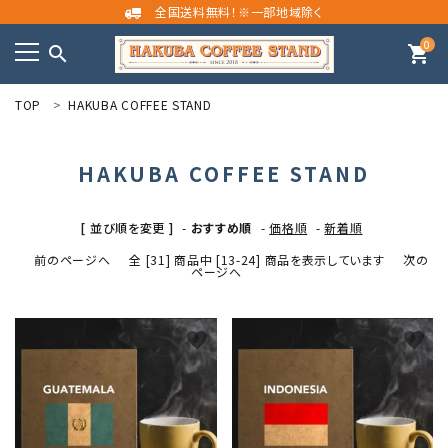
全国送料無料！※一部地域除く
0
search
shopping_cart
TOP
HAKUBA COFFEE STAND
meeting_room
person
ログイン
新規会員登録
HAKUBA COFFEE STAND
search
[ 並び順を変更 ]
-
おすすめ順
-
価格順
-
新着順
カテゴリーから探す
前のページへ
全 [31] 商品中 [13-24] 商品を表示しています
次の
ページへ
目的・気分でコーヒーを選ぶ
favorite
favorite
コンテンツ
INFORMATION